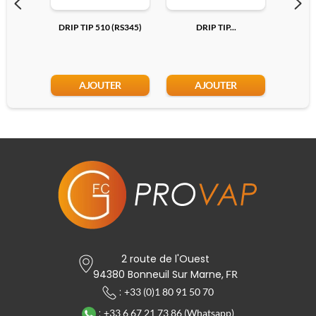
DRIP TIP 510 (RS345)
DRIP TIP...
DRIP T
AJOUTER
AJOUTER
2 route de l'Ouest
94380 Bonneuil Sur Marne,
FR
:
+33 (0)1 80 91 50 70
:
+33 6 67 21 73 86 (Whatsapp)