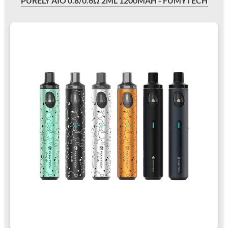
PURELY AIO 0.8/0.6Ω 2ML 1200MAH - FUMYTECH