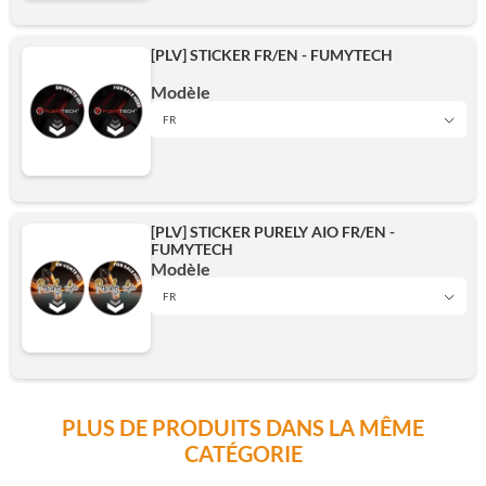
Ajouter
[PLV] STICKER FR/EN - FUMYTECH
Ajouter
Modèle
FR
FR
[PLV] STICKER PURELY AIO FR/EN -
FUMYTECH
EN
Modèle
FR
FR
Ajouter
PLUS DE PRODUITS DANS LA MÊME
EN
CATÉGORIE