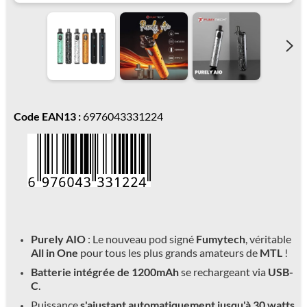
Code EAN13 :
6976043331224
Purely AIO
: Le nouveau pod signé
Fumytech
, véritable
All in One
pour tous les plus grands amateurs de
MTL
!
Batterie intégrée de 1200mAh
se rechargeant via
USB-
C
.
Puissance
s'ajustant automatiquement jusqu'à 30 watts