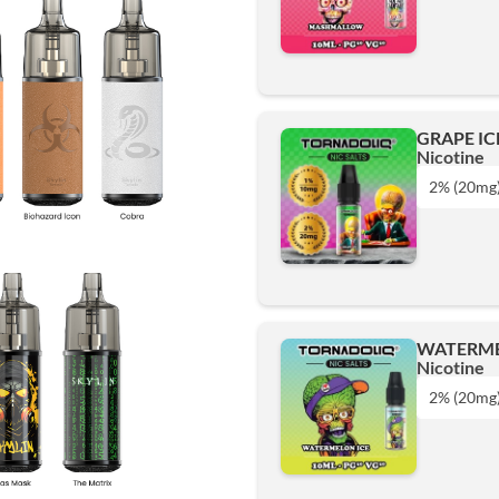
1% (10mg)
2% (20mg)
GRAPE IC
Nicotine
Ajouter
2% (20mg
1% (10mg)
2% (20mg)
WATERME
Nicotine
Ajouter
2% (20mg
1% (10mg)