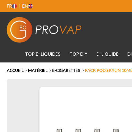
FR
EN
TOP E-LIQUIDES
TOP DIY
E-LIQUIDE
D
ACCUEIL
MATÉRIEL
>
E-CIGARETTES
>
PACK POD SKYLIN 10M
>