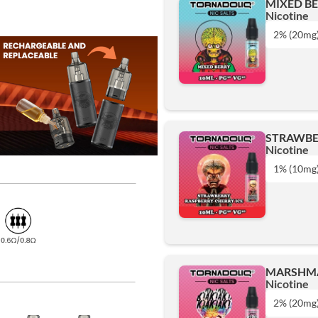
MIXED BE
Nicotine
Ajouter
2% (20mg
1% (10mg)
2% (20mg)
STRAWBER
Nicotine
Ajouter
1% (10mg
1% (10mg)
2% (20mg)
MARSHMA
Nicotine
Ajouter
2% (20mg