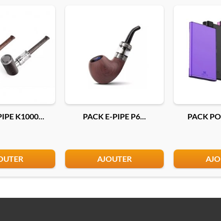
IPE K1000...
PACK E-PIPE P6...
PACK POD
OUTER
AJOUTER
AJO