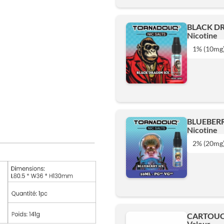
2% (20mg)
BLACK DR
Nicotine
Ajouter
1% (10mg
1% (10mg)
2% (20mg)
BLUEBERR
Nicotine
Ajouter
2% (20mg
1% (10mg)
2% (20mg)
CARTOUCH
Valeur