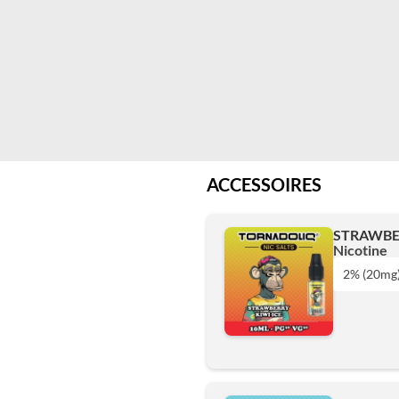
ACCESSOIRES
STRAWBER
Nicotine
2% (20mg
1% (10mg)
2% (20mg)