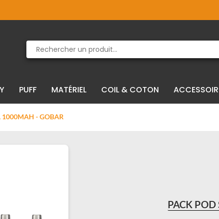
Produit supprimé du panier
Produit ajouté au panier
IY
PUFF
MATÉRIEL
COIL & COTON
ACCESSOIR
L 1000MAH - GOBAR
PACK POD 