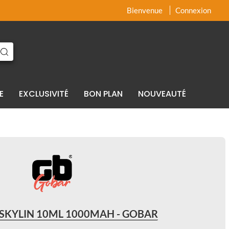
x
x
Bienvenue
Connexion
E
EXCLUSIVITÉ
BON PLAN
NOUVEAUTÉ
SKYLIN 10ML 1000MAH - GOBAR