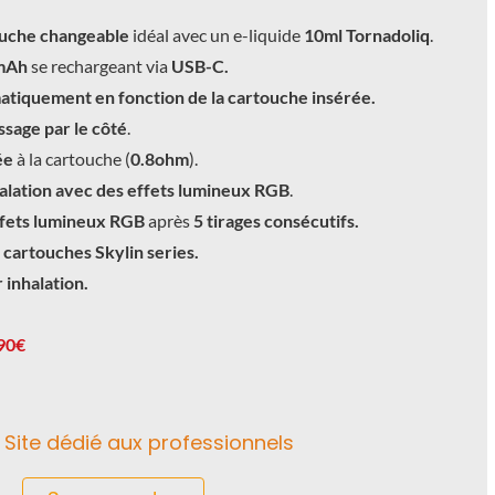
ouche changeable
idéal avec un e-liquide
10ml Tornadoliq
.
0mAh
se rechargeant via
USB-C.
atiquement en fonction de la cartouche insérée.
ssage par le côté
.
ée
à la cartouche (
0.8ohm
).
alation
avec des effets lumineux RGB
.
ffets lumineux RGB
après
5 tirages consécutifs.
 cartouches Skylin series.
 inhalation.
.90€
Site dédié aux professionnels