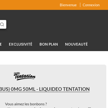
x
x
Bienvenue
Connexion
E
EXCLUSIVITÉ
BON PLAN
NOUVEAUTÉ
BUS) 0MG 50ML - LIQUIDEO TENTATION
Vous aimez les bonbons ?