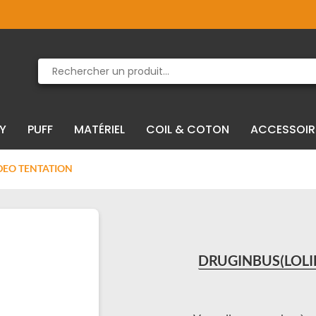
Produit supprimé du panier
Produit ajouté au panier
IY
PUFF
MATÉRIEL
COIL & COTON
ACCESSOIR
IDEO TENTATION
DRUGINBUS(LOLI