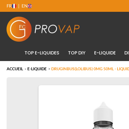
FR
EN
TOP E-LIQUIDES
TOP DIY
E-LIQUIDE
D
ACCUEIL
E-LIQUIDE
>
DRUGINBUS(LOLIBUS) 0MG 50ML - LIQU
>