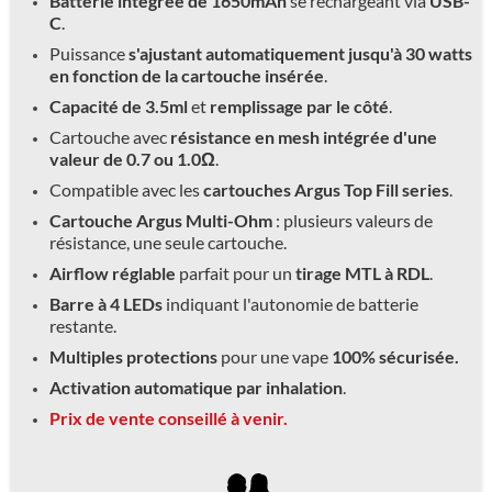
Batterie intégrée de 1650mAh
se rechargeant via
USB-
C
.
Puissance
s'ajustant automatiquement jusqu'à 30 watts
en fonction de la cartouche insérée
.
Capacité de 3.5ml
et
remplissage par le côté
.
Cartouche avec
résistance en mesh intégrée d'une
valeur de 0.7 ou 1.0
Ω
.
Compatible avec les
cartouches Argus Top Fill series
.
Cartouche Argus Multi-Ohm
: plusieurs valeurs de
résistance, une seule cartouche.
Airflow réglable
parfait pour un
tirage MTL à RDL
.
Barre à 4 LEDs
indiquant l'autonomie de batterie
restante.
Multiples protections
pour une vape
100% sécurisée.
Activation automatique par inhalation
.
Prix de vente conseillé à venir.