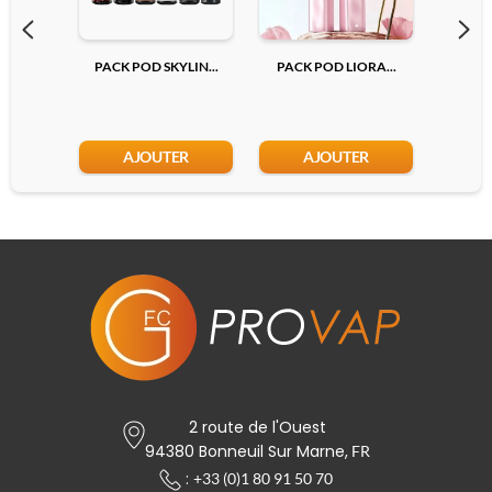
Panneau Rond [FR]
PACK POD SKYLIN...
PACK POD LIORA...
PACK E
Présentoir [EN]
AJOUTER
AJOUTER
Présentoir [FR]
Ajouter
2 route de l'Ouest
94380 Bonneuil Sur Marne,
FR
:
+33 (0)1 80 91 50 70