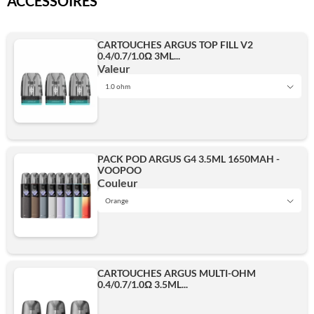
ACCESSOIRES
CARTOUCHES ARGUS TOP FILL V2
0.4/0.7/1.0Ω 3ML...
Valeur
1.0 ohm
0.4 ohm
PACK POD ARGUS G4 3.5ML 1650MAH -
VOOPOO
0.7 ohm
Couleur
Orange
Black
1.0 ohm
CARTOUCHES ARGUS MULTI-OHM
0.4/0.7/1.0Ω 3.5ML...
Brown
Ajouter