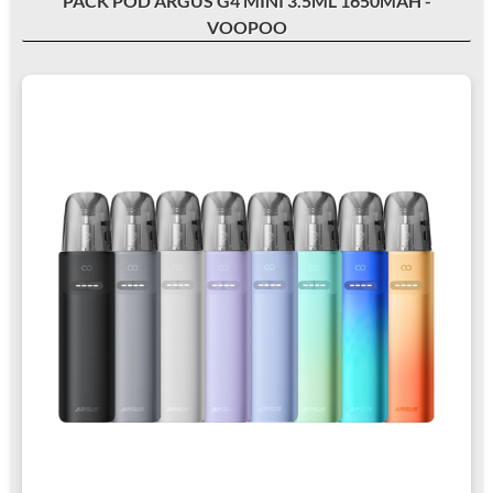
PACK POD ARGUS G4 MINI 3.5ML 1650MAH -
VOOPOO