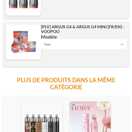
Green
[PLV] ARGUS G4 & ARGUS G4 MINI [FR/EN] -
VOOPOO
Modèle
Orange
Flyer
Flyer
Gray
PLUS DE PRODUITS DANS LA MÊME
Poster
CATÉGORIE
Ajouter
Panneau Rond [EN]