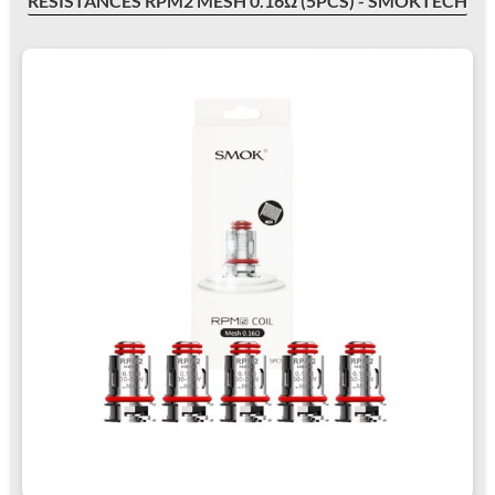
RÉSISTANCES RPM2 MESH 0.16Ω (5PCS) - SMOKTECH