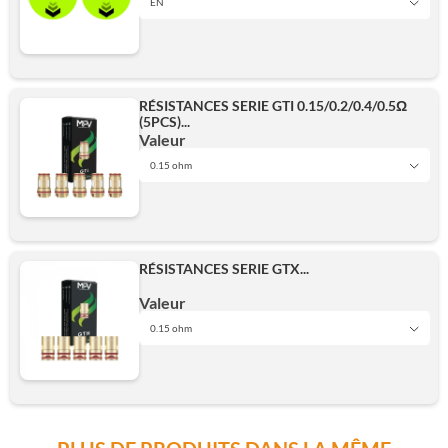
EN
EN
Obsidian Black
RÉSISTANCES SERIE GTI 0.15/0.2/0.4/0.5Ω
(5PCS)...
Ajouter
Valeur
Emerald Green
0.15 ohm
0.15 ohm
Camo Silver
RÉSISTANCES SERIE GTX...
0.2 ohm
Valeur
Storm Blue
0.15 ohm
0.15 ohm
0.4 ohm
Dune Gold