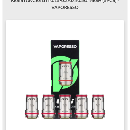
RÉSISTANCES GTI 0.15/0.2/0.4/0.5Ω MESH (5PCS) -
VAPORESSO