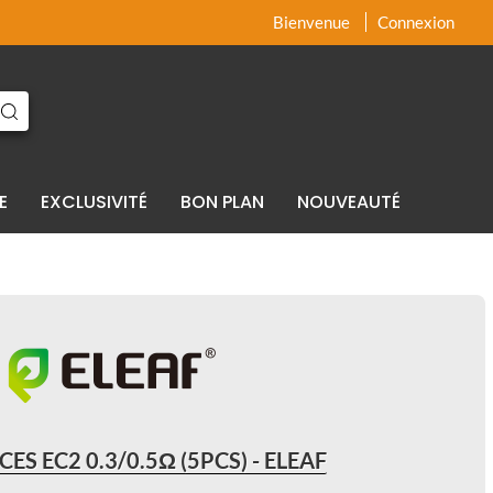
x
x
Bienvenue
Connexion
E
EXCLUSIVITÉ
BON PLAN
NOUVEAUTÉ
ES EC2 0.3/0.5Ω (5PCS) - ELEAF