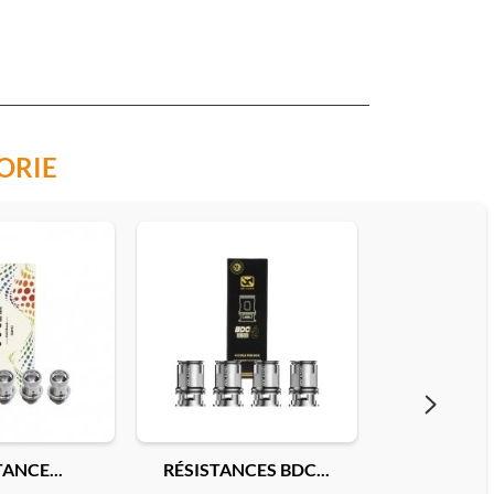
ORIE
ANCE...
RÉSISTANCES BDC...
RÉSISTA