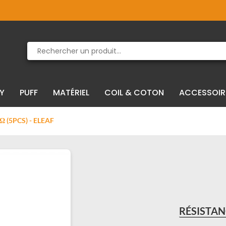
Produit supprimé du panier
Produit ajouté au panier
IY
PUFF
MATÉRIEL
COIL & COTON
ACCESSOIR
Ω (5PCS) - ELEAF
RÉSISTANC