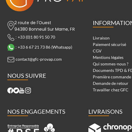
INFORMATIO
2 route de l'Ouest
94380 Bonneuil Sur Marne,
FR
:
+33 (0)1 80 91 50 70
Livraison
Paiement sécurisé
:
+33 6 67 21 73 86 (Whatsapp)
CGV
Mentions légales
contact@gfc-provap.com
Qui sommes-nous ?
Documents TPD & F
NOUS SUIVRE
Première commande
Demande de retour
Travailler chez GFC
NOS ENGAGEMENTS
LIVRAISONS