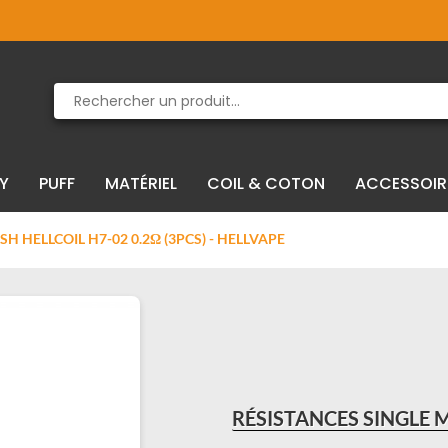
Produit supprimé du panier
Produit ajouté au panier
IY
PUFF
MATÉRIEL
COIL & COTON
ACCESSOIR
H HELLCOIL H7-02 0.2Ω (3PCS) - HELLVAPE
RÉSISTANCES SINGLE M