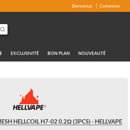
x
x
Bienvenue
Connexion
E
EXCLUSIVITÉ
BON PLAN
NOUVEAUTÉ
ESH HELLCOIL H7-02 0.2Ω (3PCS) - HELLVAPE