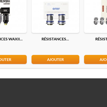
CES WAXII...
RÉSISTANCES...
RÉSIST
OUTER
AJOUTER
AJO