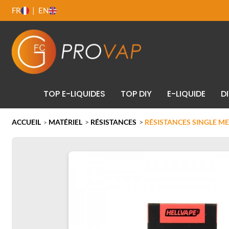
FR
EN
TOP E-LIQUIDES
TOP DIY
E-LIQUIDE
D
ACCUEIL
MATÉRIEL
>
RÉSISTANCES
>
RÉSISTANCES SINGLE MES
>