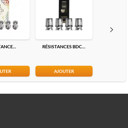
ANCE...
RÉSISTANCES BDC...
RÉSISTA
UTER
AJOUTER
AJO