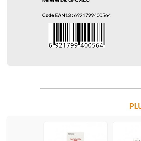
Code EAN13 :
6921799400564
PL