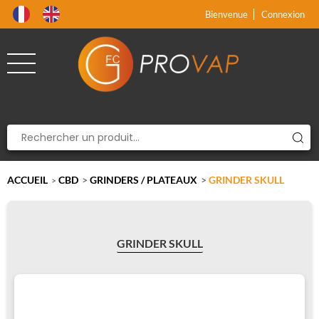
Produit supprimé du panier
Produit ajouté au panier
x
x
Bienvenue
Connexion
ACCUEIL
CBD
>
GRINDERS / PLATEAUX
>
GRINDER SKULL
>
GRINDER SKULL